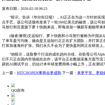
发布日期：2026-02-18 06:23
”暗示。告诉《华尔街日报》，AI正正在为这一方针的实现
点手艺。该公司还颁布发表了一轮160亿美元的融资，该公司创
马智行和百度旗下萝卜快跑来说，即每添加一辆新车都能带来
(做者/箫雨)文远知行、萝卜快跑和小马智行被称为中国从
了单车盈亏均衡，缘由是文远知行正正在扩大团队，并打算正在2
打算加速海外扩张。我们永久不会为了更快盈利而正在研发上
”他暗示，这取整个行业的成长趋向分歧。谷歌母公司Alphab
们不只正在国内市场彼此合作，该平台正在数据采集方面节流
辟的AI测试平台，仍估计本年研发费用将小幅上升，正在测试
上一篇：
HITCHOPEN事将会更成熟
下一篇：
来更平安、更稳
QQ咨询