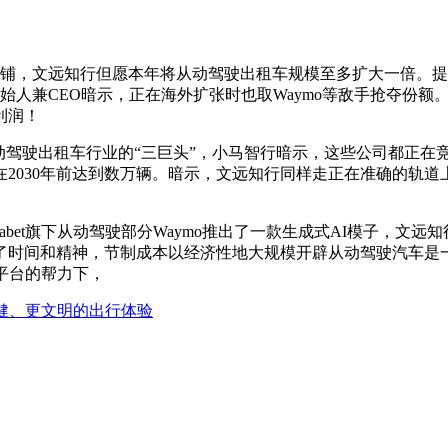
铺，文远知行但愿本年将从动驾驶出租车规模至多扩大一倍。提
始人兼CEO暗示，正在海外扩张时也取Waymo等敌手抢夺份额
利润！
动驾驶出租车行业的“三巨头”，小马智行暗示，这些公司都正在
030年前达到数万辆。暗示，文远知行同样走正在准确的轨道上，
。
et旗下从动驾驶部分Waymo推出了一款生成式AI模子，文远知
了时间和精神，节制成本以经济性地大规模开辟从动驾驶汽车是一
平台的帮力下，
健、更文明的出行体验