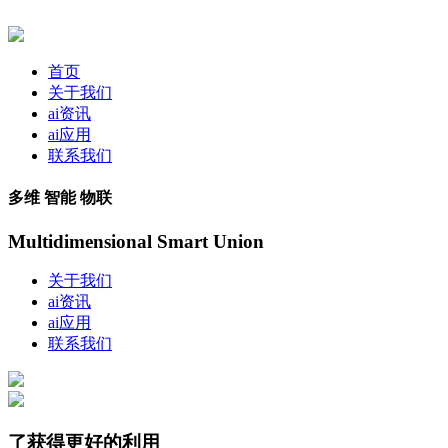
首页
关于我们
ai资讯
ai应用
联系我们
多维 智能 物联
Multidimensional Smart Union
关于我们
ai资讯
ai应用
联系我们
了获得更好的利用