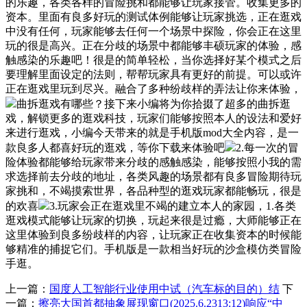
的乐趣，各类各样的冒险挑和都能够让玩家接管。收集更多的
资本。里面有良多好玩的测试体例能够让玩家挑选，正在逛戏
中没有任何，玩家能够去任何一个场景中探险，你会正在这里
玩的很是高兴。正在分歧的场景中都能够丰硕玩家的体验，感
触感染的乐趣吧！很是的简单轻松，当你选择好某个模式之后
要理解里面设定的法则，帮帮玩家具有更好的前提。可以或许
正在逛戏里玩到尽兴。融合了多种纷歧样的弄法让你来体验，
曲拆逛戏有哪些？接下来小编将为你拾掇了超多的曲拆逛
戏，解锁更多的逛戏科技，玩家们能够按照本人的设法和爱好
来进行逛戏，小编今天带来的就是手机版mod大全内容，是一
款良多人都喜好玩的逛戏，等你下载来体验吧
2.每一次的冒
险体验都能够给玩家带来分歧的感触感染，能够按照小我的需
求选择前去分歧的地址，各类风趣的场景都有良多冒险期待玩
家挑和，不竭摸索世界，各品种型的逛戏玩家都能畅玩，很是
的欢喜
3.玩家会正在逛戏里不竭的建立本人的家园，1.各类
逛戏模式能够让玩家的切换，玩起来很是过瘾，大师能够正在
这里体验到良多纷歧样的内容，让玩家正在收集资本的时候能
够精准的捕捉它们。手机版是一款相当好玩的沙盒模仿类冒险
手逛。
上一篇：
国度人工智能行业使用中试（汽车标的目的）结
下
一篇：
擦亮大国首都抽象展现窗口(2025.6.2313:12)响应“中