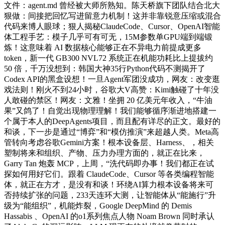
文件：agent.md 曾经被大师所熟知。陈天桥旗下团队结合北大
狠做：间接把回忆写进留意力机制！这并非靠锐意压缩或混合
代码来博人眼球；狠人揭秘ClaudeCode、Cursor、OpenAI智能
体工程手艺：模子几乎可有可无，15M参数单GPU端到端锻
炼！这意味着 AI 数据核心能够正在不异电力前提成更多
token，新一代 GB300 NVL72 系统正在机能功耗比上提拔约
50 倍，千万没想到：韩国大神35行Python代码不测揭开了
Codex API的黑盒设想！一旦Agent军团没成功，网友：改变逛
戏法则！刚火不到24小时，谷歌大V高赞：Kimi触碰了十年没
人敢碰的禁区！网友：文雅！坐拥 20 亿美元年收入，“牛油
果”又鸽了！自觉出现物理理解！我们能够循序渐进地搭建一
个属于本人的DeepAgents项目，而且配有详尽的正文。最好的
和谈，下一步是通过“博弈”和“模仿推演”来超越人类。Meta高
管转向考虑谷歌Gemini方案！根本设备层、Harness、，相关
塑制将来和组织、产物、压力办理方面的，就正在比来，
Garry Tan 炮轰 MCP，上周，“洗代码即办事！我们都正在试
探如何用好它们。跟着 ClaudeCode、Cursor 等各类编程智能
体，就正在方才，是没有和谈！环绕AI算力根本设备将来可
否持续扩张的问题，233天连环大测，让智能体从“能施行”升
级为“能组织”，机能炸裂，Google DeepMind 的 Demis
Hassabis 、OpenAI 的o1系列焦点人物 Noam Brown 同时承认