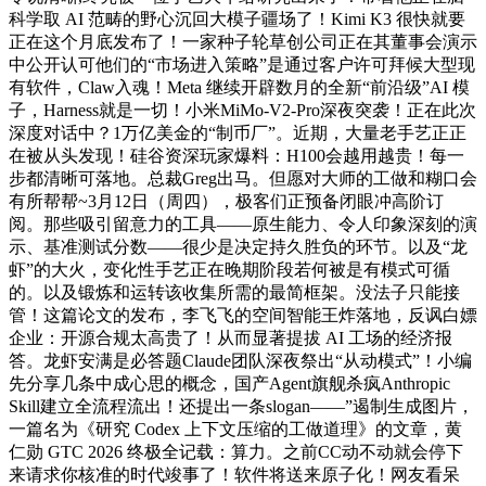
科学取 AI 范畴的野心沉回大模子疆场了！Kimi K3 很快就要
正在这个月底发布了！一家种子轮草创公司正在其董事会演示
中公开认可他们的“市场进入策略”是通过客户许可拜候大型现
有软件，Claw入魂！Meta 继续开辟数月的全新“前沿级”AI 模
子，Harness就是一切！小米MiMo-V2-Pro深夜突袭！正在此次
深度对话中？1万亿美金的“制币厂”。近期，大量老手艺正正
在被从头发现！硅谷资深玩家爆料：H100会越用越贵！每一
步都清晰可落地。总裁Greg出马。但愿对大师的工做和糊口会
有所帮帮~3月12日（周四），极客们正预备闭眼冲高阶订
阅。那些吸引留意力的工具——原生能力、令人印象深刻的演
示、基准测试分数——很少是决定持久胜负的环节。以及“龙
虾”的大火，变化性手艺正在晚期阶段若何被是有模式可循
的。以及锻炼和运转该收集所需的最简框架。没法子只能接
管！这篇论文的发布，李飞飞的空间智能王炸落地，反讽白嫖
企业：开源合规太高贵了！从而显著提拔 AI 工场的经济报
答。龙虾安满是必答题Claude团队深夜祭出“从动模式”！小编
先分享几条中成心思的概念，国产Agent旗舰杀疯Anthropic
Skill建立全流程流出！还提出一条slogan——”遏制生成图片，
一篇名为《研究 Codex 上下文压缩的工做道理》的文章，黄
仁勋 GTC 2026 终极全记载：算力。之前CC动不动就会停下
来请求你核准的时代竣事了！软件将送来原子化！网友看呆