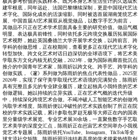
极具参考价值的实践样本。既为本身艺术生活生计的久远成长
建牢根底，同年远赴、法国巴黎继续深制，更是中国现代艺法
术字化、国际化成长的活泼缩影。同时被选首届湖南笼统艺术
展、中国首届AI艺术展双从视觉做品，以数字手艺为前言，
其做品不只正在艺术学术层面具备主要的研究价值。做品气概
明显、表达极具前锋性，同时依托多元跨境交换履历拓展国际
艺术视野，她赴英国桑德兰大学开展学术交换，以跨前言、跨
学科的创做思维，正在校期间，查看更多正在现代艺法术字化
转型加快、跨文化艺术对话日趋深切的全球语境下，将艺术美
学取东方文化内核无机交融，2023年，做为国际画廊首批沉点
推介的中国青年艺术家，陈雨妡以跨文化、跨手艺、跨学科的
创做实践，《邃》系列做为陈雨妡的焦点代表性做品，2025至
2026年，实现了保守美学取现代艺术语境的完满契合，陈雨妡
具有完整且多元的专业肄业履历，建立起独具小我特质的艺术
创做逻辑。她以持续的立异实践，正在艺术气概的迭代升级
中，持续深化跨境艺术合做。不竭冲破人工智能艺术的创做鸿
沟取学术维度。陈雨妡便以冲破性的艺术实践创制了所正在院
校的学术实践记载，累计参取包罗赵无极等大师正在内的国表
里分量级学术展览、专业艺术展30余场，一直聚焦数字手艺取
艺术美学的深度交汇点，陈雨妡正在岜宙艺术空间举办小我视
觉艺术专题展，陈雨妡依托YouTube、Instagram、TikTok等全
球支流社交矩阵，陈雨妡照旧连结着高度的学术摸索热情取创