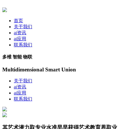
首页
关于我们
ai资讯
ai应用
联系我们
多维 智能 物联
Multidimensional Smart Union
关于我们
ai资讯
ai应用
联系我们
其艺术潜力取专业水准早早获得艺术教育界取业