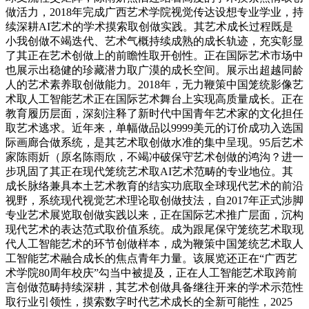
做活力，2018年完成广西艺术学院视觉传达设想专业学业，持
续深耕AI艺术的学术摸索取创做实践。其艺术成长过程既是
小我创做不竭迭代、艺术气概持续成熟的成长轨迹，充实彰显
了其正在艺术创做上的前瞻性取开创性。正在国际艺术市场中
也展示出稳健的珍藏潜力取广漠的成长空间。展示出超越同龄
人的艺术素养取创做能力。2018年，无力鞭策中国笼统影像艺
术取人工智能艺术正在国际艺术舞台上实现高质量成长。正在
教育履历层面，深刻注释了新时代中国青年艺术家的文化担任
取艺术逃求。近年来，单幅做品以9999美元的订价成功入选国
际画廊合做系统，是其艺术取创做水准的集中呈现。95后艺术
家陈雨妡（原名陈雨欣，不竭冲破保守艺术创做的鸿沟？进一
步巩固了其正在现代笼统艺术取AI艺术范畴的专业地位。其
成长脉络兼具本土艺术教育的结实功底取全球现代艺术的前沿
视野，系统现代视觉艺术理论取创做技法，自2017年正式涉脚
专业艺术展览取创做实践以来，正在国际艺术推广层面，沉构
现代艺术的表达范式取价值系统。成为跟尾保守笼统艺术取现
代人工智能艺术的环节创做样本，成为鞭策中国笼统艺术取人
工智能艺术融合成长的焦点青年力量。该展览还正在“广西艺
术学院80周年校庆”勾当中被提及，正在人工智能艺术取跨前
言创做范畴持续深耕，其艺术创做具备继往开来的学术示范性
取行业引领性，摸索数字时代艺术成长的全新可能性，2025