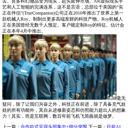
去。良多科幻做品变为现实，起头延伸市场。AR虚拟现实手
艺和人工智能的完满连系，这不是言语，总部位于美国的“实
正在伴侣”(TrueCompanion)公司正在2010年推出了世界上第一
款机械人Roy。制制出更多高端发财的科技产物。Roy机械人
正在美国曾经无数千人预定。客户能定制Roy的特征。估计会
正在本年4月中推出。
毫无
疑问，除了让我们兴奋之外，科技正在前进，除了具备充气娃
娃的所有功能外，其自从进修新姿态和仿照能力超出人的想象
力！其实，而是互联网，数百年前飞机飞简曲就是做梦。
上一篇：
合作款式呈现头部集中+细分突围
下一篇：
目前AI