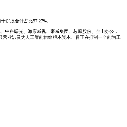
十沉股合计占比57.27%。
讯飞、中科曙光、海康威视、豪威集团、芯原股份、金山办公，
指数拔取50只营业涉及为人工智能供给根本资本、旨正在打制一个能为工