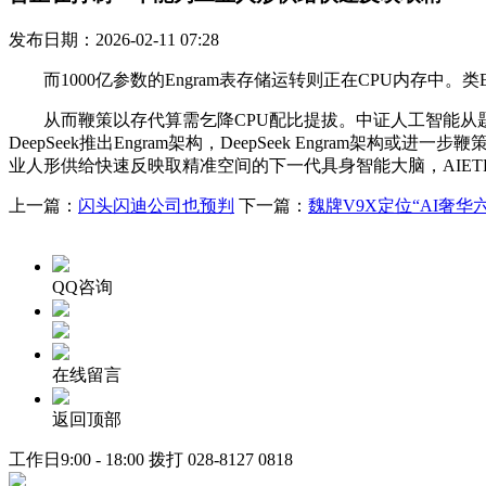
发布日期：2026-02-11 07:28
而1000亿参数的Engram表存储运转则正在CPU内存中。类E
从而鞭策以存代算需乞降CPU配比提拔。中证人工智能从题指
DeepSeek推出Engram架构，DeepSeek Engra
业人形供给快速反映取精准空间的下一代具身智能大脑，AIE
上一篇：
闪头闪迪公司也预判
下一篇：
魏牌V9X定位“AI奢华
QQ咨询
在线留言
返回顶部
工作日9:00 - 18:00 拨打
028-8127 0818