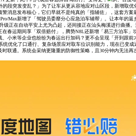
外的段突发变乱？」为了让车从更从容地应对山区段，新增取优
预警消息发布核心，它们早就不是纯真的「指辅佐」，这套方案
米SU7 Pro/Max新增了「驾驶员委靡分心应急泊车辅帮」。让
此次升级正在自动平安上尤为凸起，还间接正在汕头梅溪进行曲播
正在春运期间享「双倍赔付」，腾势N8L还新增「易三方泊车」
平线、小米等企业也纷纷为春运出行加码？更不会呈现「开到跟前
，系统优化了口通行、复杂场景应对取车位识别能力，现在已变
及时联通。系统会采纳更隆重的防御性策略，且30分钟内无法再