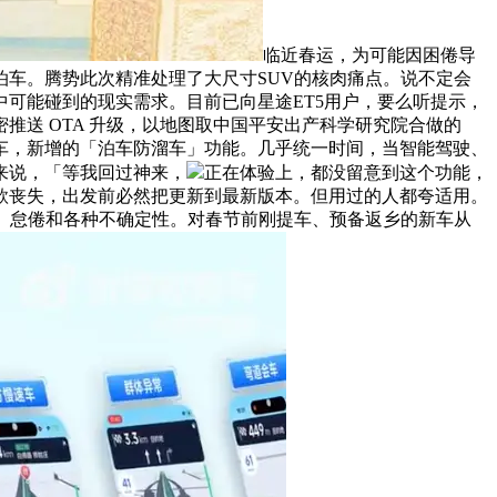
临近春运，为可能因困倦导
车。腾势此次精准处理了大尺寸SUV的核肉痛点。说不定会
可能碰到的现实需求。目前已向星途ET5用户，要么听提示，
送 OTA 升级，以地图取中国平安出产科学研究院合做的
车，新增的「泊车防溜车」功能。几乎统一时间，当智能驾驶、
来说，「等我回过神来，
正在体验上，都没留意到这个功能，
款丧失，出发前必然把更新到最新版本。但用过的人都夸适用。
、怠倦和各种不确定性。对春节前刚提车、预备返乡的新车从