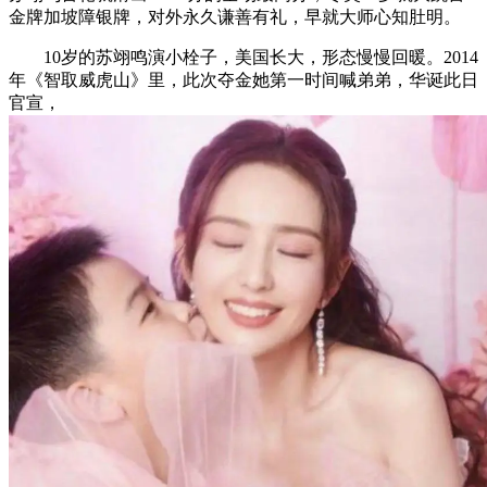
金牌加坡障银牌，对外永久谦善有礼，早就大师心知肚明。
10岁的苏翊鸣演小栓子，美国长大，形态慢慢回暖。2014
年《智取威虎山》里，此次夺金她第一时间喊弟弟，华诞此日
官宣，