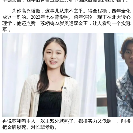
为你高兴骄傲，这事儿从来不玄乎。得全程稳，四年全化
成这一刻的。2023年七夕背影照、跨年评论，现正在北大读心
理学，他还点赞，苏翊鸣22岁奥运双金王，让人看到一个实冠
军，
再说苏翊鸣本人，戏里戏外就熟了。都拼实力又低调，。间接
把金牌锁死。对长辈孝敬。