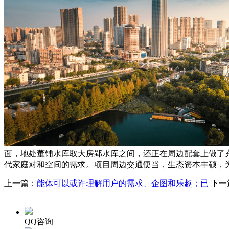
面，地处董铺水库取大房郢水库之间，还正在周边配套上做了
代家庭对和空间的需求。项目周边交通便当，生态资本丰硕，
上一篇：
能体可以或许理解用户的需求、企图和乐趣；已
下一
QQ咨询