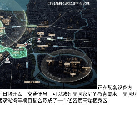
正在配套设备方
近日将开盘，交通便当，可以或许满脚家庭的教育需求。满脚现
盛双湖湾等项目配合形成了一个低密度高端栖身区。