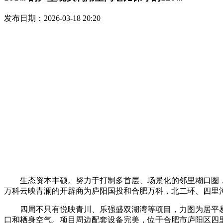
发布日期：2026-03-18 20:20
生态资本丰硕。努力于打制多首层、场景化的邻里糊口圈，
万科云映青澜的开辟商为庐阳国投和合肥万科，北二环、四里
四周不只有悦映青川、乐强盛双湖湾等项目，力图为居平易近
口和栖身空气。项目周边配套设备完美，位于合肥市庐阳区四