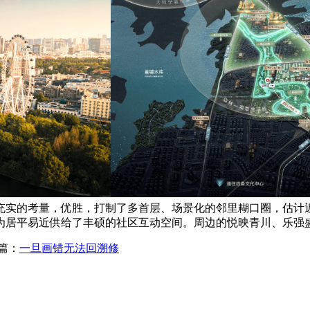
充实的考量，优胜，打制了多首层、场景化的邻里糊口圈，估计
为居平易近供给了丰硕的社区互动空间。周边的悦映青川、乐强
篇：
一旦画错无法回溯修