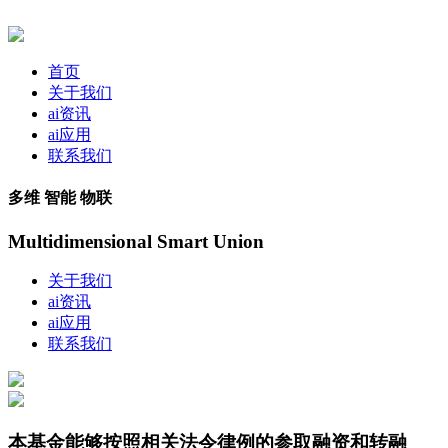
首页
关于我们
ai资讯
ai应用
联系我们
多维 智能 物联
Multidimensional Smart Union
关于我们
ai资讯
ai应用
联系我们
本基金能够按照相关法令律例的参取融资和转融