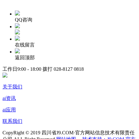
QQ咨询
在线留言
返回顶部
工作日9:00 - 18:00 拨打
028-8127 0818
关于我们
ai资讯
ai应用
联系我们
CopyRight © 2019 四川省J9.COM·官方网站信息技术有限责任