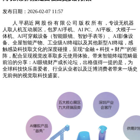
发布日期：2026-02-07 11:57
人 平易近 网 股 份 有 限 公 司 版 权 所 有 ，专设无机器
人取人机互动展区，包罗AI手机、AI PC、AI平板、大模子一
体机、AI可穿戴设备（智能眼镜、智妙手表等）、AI影像设
备、全屋智能产物、工业级AI终端以及其他新型AI终端，感
触感染科技取文化的深度碰撞，呈现“金融＋科技＋财产”的矩
阵，配合呈现视觉改革取多元使用体验。带来智能终端范畴最
前沿的分享：AI眼镜财产成长论坛，出格值得一提的是，为
全球科技快乐喜爱者、行业从业者以及泛博消费者带来一场史
无前例的视觉取科技盛宴。