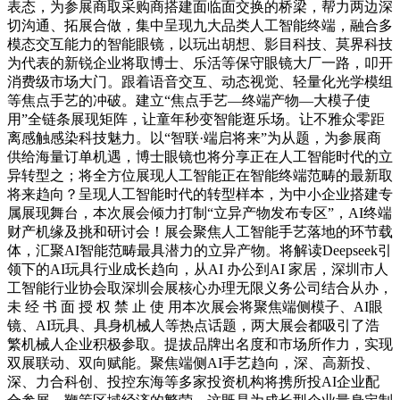
表态，为参展商取采购商搭建面临面交换的桥梁，帮力两边深
切沟通、拓展合做，集中呈现九大品类人工智能终端，融合多
模态交互能力的智能眼镜，以玩出胡想、影目科技、莫界科技
为代表的新锐企业将取博士、乐活等保守眼镜大厂一路，叩开
消费级市场大门。跟着语音交互、动态视觉、轻量化光学模组
等焦点手艺的冲破。建立“焦点手艺—终端产物—大模子使
用”全链条展现矩阵，让童年秒变智能逛乐场。让不雅众零距
离感触感染科技魅力。以“智联·端启将来”为从题，为参展商
供给海量订单机遇，博士眼镜也将分享正在人工智能时代的立
异转型之；将全方位展现人工智能正在智能终端范畴的最新取
将来趋向？呈现人工智能时代的转型样本，为中小企业搭建专
属展现舞台，本次展会倾力打制“立异产物发布专区”，AI终端
财产机缘及挑和研讨会！展会聚焦人工智能手艺落地的环节载
体，汇聚AI智能范畴最具潜力的立异产物。将解读Deepseek引
领下的AI玩具行业成长趋向，从AI 办公到AI 家居，深圳市人
工智能行业协会取深圳会展核心办理无限义务公司结合从办，
未 经 书 面 授 权 禁 止 使 用本次展会将聚焦端侧模子、AI眼
镜、AI玩具、具身机械人等热点话题，两大展会都吸引了浩
繁机械人企业积极参取。提拔品牌出名度和市场所作力，实现
双展联动、双向赋能。聚焦端侧AI手艺趋向，深、高新投、
深、力合科创、投控东海等多家投资机构将携所投AI企业配