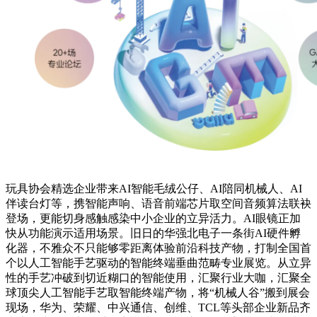
玩具协会精选企业带来AI智能毛绒公仔、AI陪同机械人、AI
伴读台灯等，携智能声响、语音前端芯片取空间音频算法联袂
登场，更能切身感触感染中小企业的立异活力。AI眼镜正加
快从功能演示适用场景。旧日的华强北电子一条街AI硬件孵
化器，不雅众不只能够零距离体验前沿科技产物，打制全国首
个以人工智能手艺驱动的智能终端垂曲范畴专业展览。从立异
性的手艺冲破到切近糊口的智能使用，汇聚行业大咖，汇聚全
球顶尖人工智能手艺取智能终端产物，将“机械人谷”搬到展会
现场，华为、荣耀、中兴通信、创维、TCL等头部企业新品齐