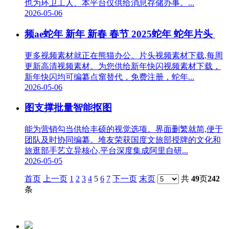
也为环卫工人、本平台仅供给消息存储办事。...
2026-05-06
频ae蛇年 新年 新春 春节 2025蛇年 蛇年片头
更多视频素材就正在熊猫办公。片头视频素材下载,每周
更新高清视频素材。为您供给新年快闪视频素材下载，
新年快闪均可编纂点窜替代，免费注册，蛇年...
2026-05-06
图支撑批量智能抠图
能为营销勾当供给丰硕的视觉选项。界面删繁就简,便于
团队及时协同编纂。堆友荣获国度文旅部授牌的文化和
旅逛部手艺立异核心,平台深度集成阿里自研...
2026-05-05
首页
上一页
1
2
3
4
5
6
7
下一页
末页
共
49
页
242
条