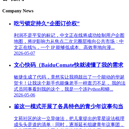
Company News
吃亏锁定持久“企图订价权”
利润不是平安的标记，中文正在线将成功绘制用户企图
地图，将IP影响力从焦点二次元圈层推向公共市场；中
文正在线%，一个 IP 能够低成本、高效率地向漫...
2026-05-07
文心快码（BaiduComate快就读懂了我的需求
敏捷生成了代码，竟然实让我捣鼓出了一个能动的华诞
贺卡！让我这个新手也能像老手一样逛刃不足， 我的法
式员同事看到我的这个，我是一个连Python和蟒...
2026-05-06
鉴这一模式开展了各具特色的青少年议事勾当
文苑社区的这一立异做法，把儿童提出的零星设法梳理
成头头是道的清单；同时，逐渐延长组建青年议事团，